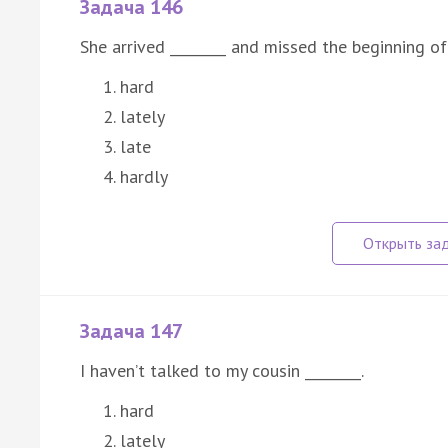
Задача 146
She arrived ________ and missed the beginning of
hard
lately
late
hardly
Задача 147
I haven’t talked to my cousin ________.
hard
lately