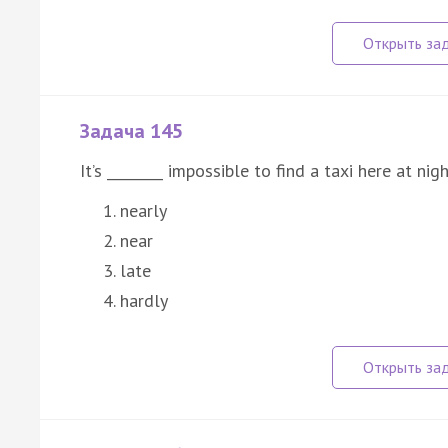
Задача 145
It’s ________ impossible to find a taxi here at nigh
nearly
near
late
hardly