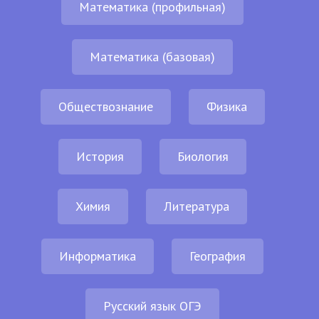
Математика (профильная)
Математика (базовая)
Обществознание
Физика
История
Биология
Химия
Литература
Информатика
География
Русский язык ОГЭ