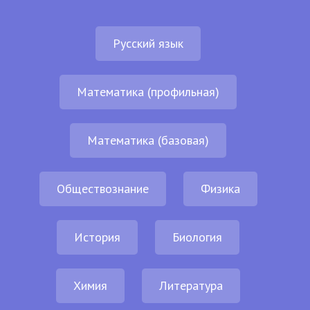
Русский язык
Математика (профильная)
Математика (базовая)
Обществознание
Физика
История
Биология
Химия
Литература