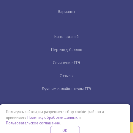
Варианты
Банк заданий
Перевод баллов
Сочинение ЕГЭ
Отзывы
Лучшие онлайн-школы ЕГЭ
Пользуясь сайтом, вы разрешаете сбор cookie-файлов и
принимаете
Политику обработки данных
и
Пользовательское соглашение
.
Бесплатная летняя школа
OK
ПОДРОБНЕЕ