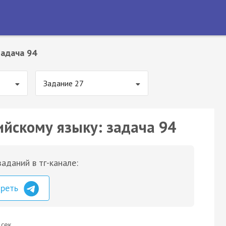
Задача 94
Задание 27
ийскому языку: задача 94
аданий в тг-канале:
треть
 сек.