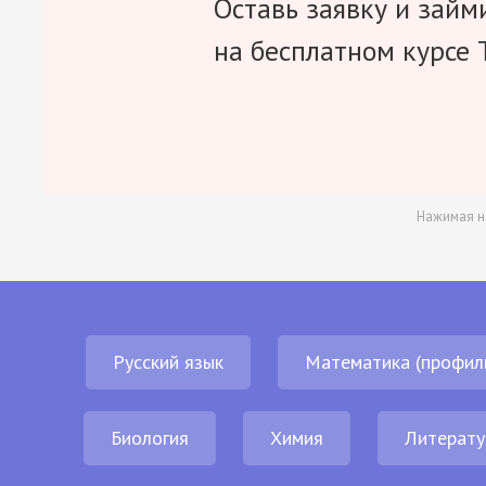
Оставь заявку и займ
на бесплатном курсе 
Нажимая н
Русский язык
Математика (профил
Биология
Химия
Литерату