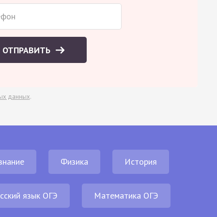
ОТПРАВИТЬ
ых данных
.
знание
Физика
История
сский язык ОГЭ
Математика ОГЭ