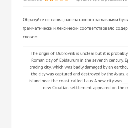
Образуйте от слова, напечатанного заглавными бук
грамматически и лексически соответствовало соде
словом.
The origin of Dubrovnik is unclear but it is probabl
Roman city of Epidaurum in the seventh century. 
trading city, which was badly damaged by an earthqu
the city was captured and destroyed by the Avars, 
island near the coast called Laus. A new city was__
new Croatian settlement appeared on the m