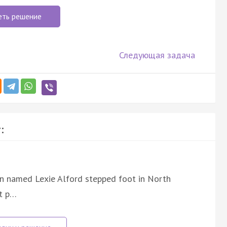
еть решение
Следующая задача
:
n named Lexie Alford stepped foot in North
st p…