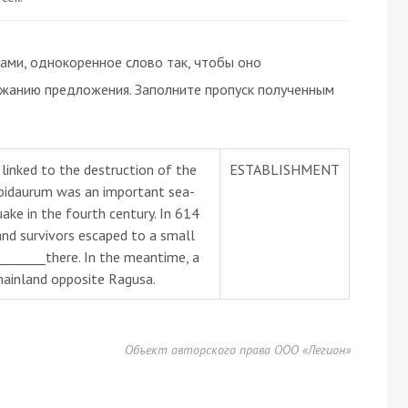
вами, однокоренное слово так, чтобы оно
ржанию предложения. Заполните пропуск полученным
y linked to the destruction of the
ESTABLISHMENT
Epidaurum was an important sea-
ake in the fourth century. In 614
and survivors escaped to a small
________there. In the meantime, a
ainland opposite Ragusa.
Объект авторского права ООО «Легион»