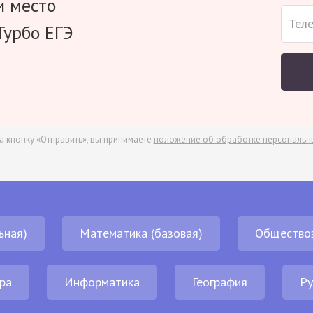
и место
Турбо ЕГЭ
а кнопку «Отправить», вы принимаете
положение об обработке персональн
ьная)
Математика (базовая)
Общество
ра
Информатика
География
Ру