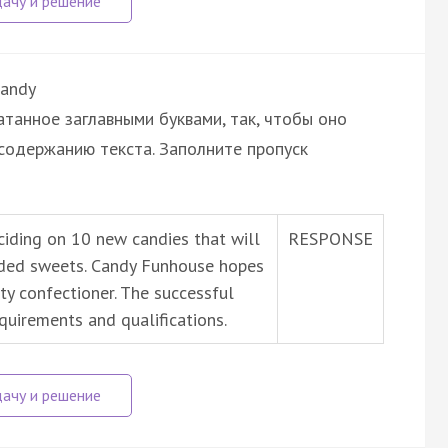
Candy
атанное заглавными буквами, так, чтобы оно
содержанию текста. Заполните пропуск
eciding on 10 new candies that will
RESPONSE
nded sweets. Candy Funhouse hopes
ity confectioner. The successful
quirements and qualifications.