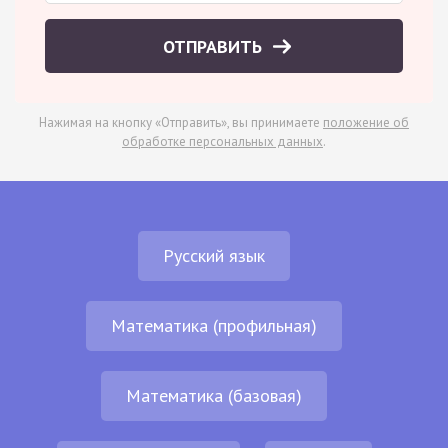
ОТПРАВИТЬ
Нажимая на кнопку «Отправить», вы принимаете
положение об
обработке персональных данных
.
Русский язык
Математика (профильная)
Математика (базовая)