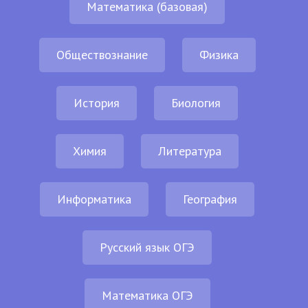
Математика (базовая)
Обществознание
Физика
История
Биология
Химия
Литература
Информатика
География
Русский язык ОГЭ
Математика ОГЭ