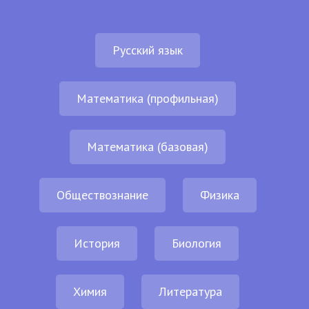
Русский язык
Математика (профильная)
Математика (базовая)
Обществознание
Физика
История
Биология
Химия
Литература