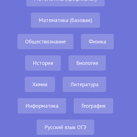
Математика (базовая)
Обществознание
Физика
История
Биология
Химия
Литература
Информатика
География
Русский язык ОГЭ