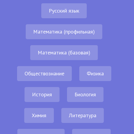
Русский язык
Математика (профильная)
Математика (базовая)
Обществознание
Физика
История
Биология
Химия
Литература