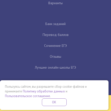
Варианты
Банк заданий
Перевод баллов
Сочинение ЕГЭ
Отзывы
Лучшие онлайн-школы ЕГЭ
Пользуясь сайтом, вы разрешаете сбор cookie-файлов и
принимаете
Политику обработки данных
и
Пользовательское соглашение
.
Бесплатная летняя школа
OK
ПОДРОБНЕЕ
ПРОВЕДИ ЭТО ЛЕТО С ПОЛЬЗОЙ