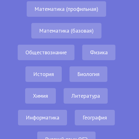
Математика (профильная)
Математика (базовая)
Обществознание
Физика
История
Биология
Химия
Литература
Информатика
География