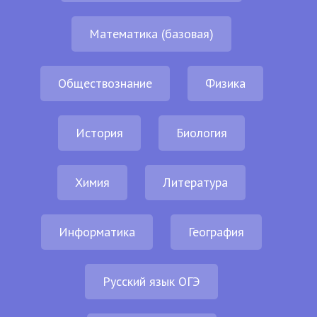
Математика (базовая)
Обществознание
Физика
История
Биология
Химия
Литература
Информатика
География
Русский язык ОГЭ