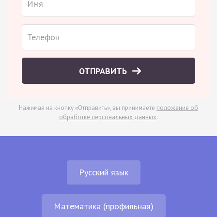
ОТПРАВИТЬ
Нажимая на кнопку «Отправить», вы принимаете
положение об
обработке персональных данных
.
Русский язык
Математика (профильная)