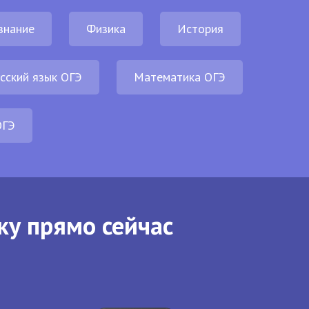
знание
Физика
История
сский язык ОГЭ
Математика ОГЭ
ОГЭ
ку прямо сейчас