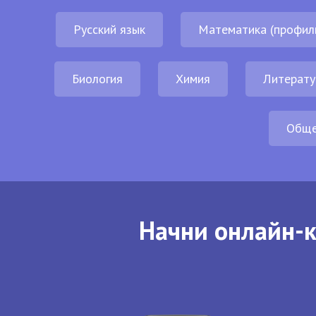
Русский язык
Математика (профил
Биология
Химия
Литерату
Обще
Начни онлайн-к