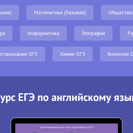
ьная)
Математика (базовая)
Общество
ра
Информатика
География
Ру
ствознание ОГЭ
Химия ОГЭ
Биология 
урс ЕГЭ по английскому язы