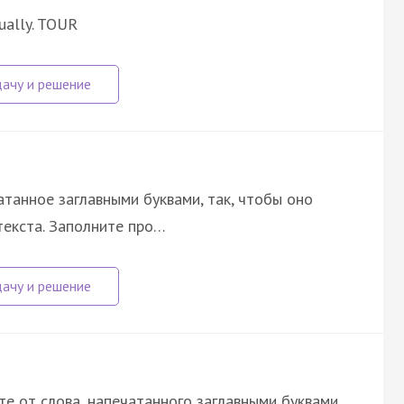
nually. TOUR
атанное заглавными буквами, так, чтобы оно
екста. Заполните про…
е от слова, напечатанного заглавными буквами,