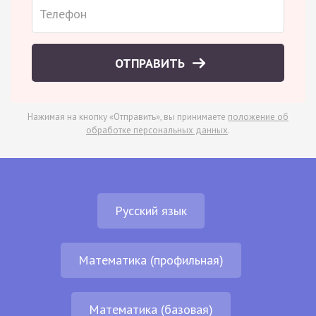
ОТПРАВИТЬ
Нажимая на кнопку «Отправить», вы принимаете
положение об
обработке персональных данных
.
Русский язык
Математика (профильная)
Математика (базовая)