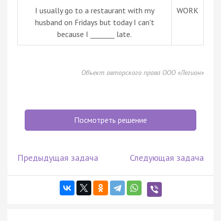
I usually go to a restaurant with my
WORK
husband on Fridays but today I can't
because I _______ late.
Объект авторского права ООО «Легион»
Посмотреть решение
Предыдущая задача
Следующая задача