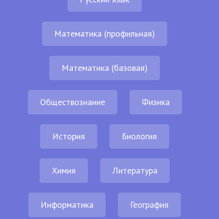
Математика (профильная)
Математика (базовая)
Обществознание
Физика
История
Биология
Химия
Литература
Информатика
География