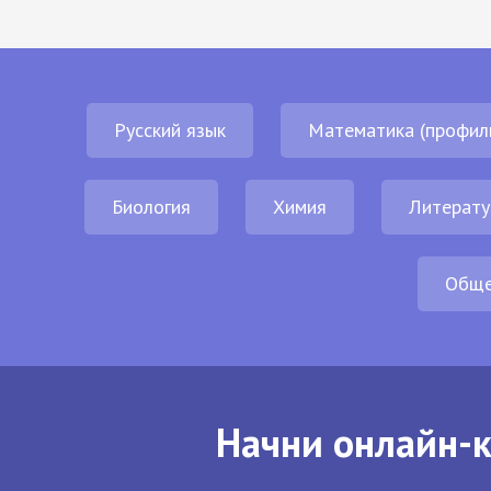
Русский язык
Математика (профил
Биология
Химия
Литерату
Обще
Начни онлайн-к