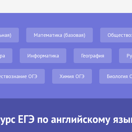
ьная)
Математика (базовая)
Общество
ра
Информатика
География
Ру
ствознание ОГЭ
Химия ОГЭ
Биология 
урс ЕГЭ по английскому язы