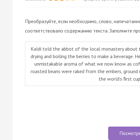
Преобразуйте, если необходимо, слово, напечатанн
соответствовало содержанию текста. Заполните пр
Kaldi told the abbot of the local monastery about 
drying and boiling the berries to make a beverage. H
unmistakable aroma of what we now know as coffe
roasted beans were raked from the embers, ground 
the world’s ﬁrst cu
Посмотр