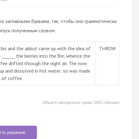
ое заглавными буквами, так, чтобы оно грамматически
опуск полученным словом.
this and the abbot came up with the idea of
THROW
e ______ the berries into the ﬁre, whence the
e drifted through the night air. The now
up and dissolved in hot water: so was made
p of coffee.
Объект авторского права ООО «Легион»
еть решение