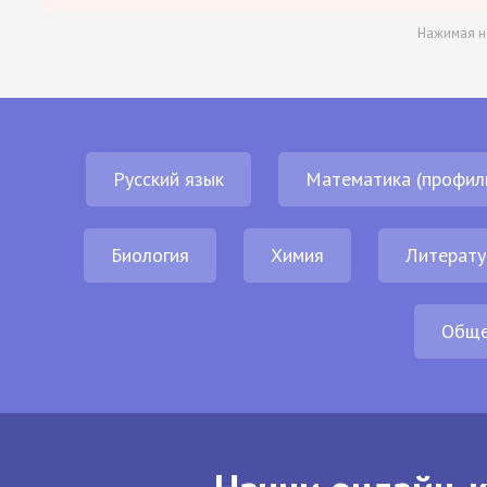
Нажимая н
Русский язык
Математика (профил
Биология
Химия
Литерату
Обще