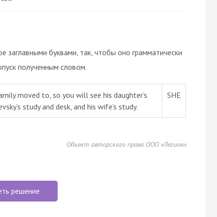
ое заглавными буквами, так, чтобы оно грамматически
опуск полученным словом.
mily moved to, so you will see his daughter’s
SHE
vsky’s study and desk, and his wife’s study.
Объект авторского права ООО «Легион»
еть решение