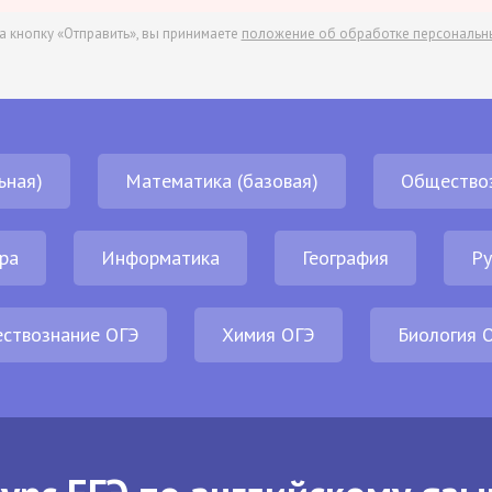
а кнопку «Отправить», вы принимаете
положение об обработке персональн
ьная)
Математика (базовая)
Общество
ра
Информатика
География
Ру
ствознание ОГЭ
Химия ОГЭ
Биология 