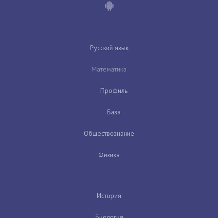
Русский язык
Математика
Профиль
База
Обществознание
Физика
История
Биология