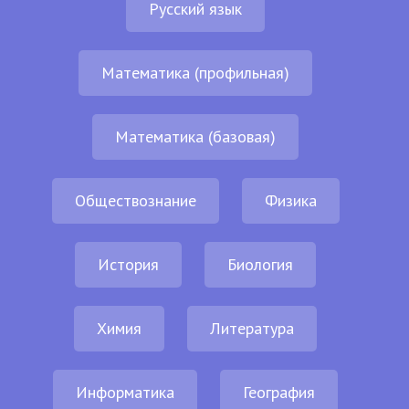
Русский язык
Математика (профильная)
Математика (базовая)
Обществознание
Физика
История
Биология
Химия
Литература
Информатика
География