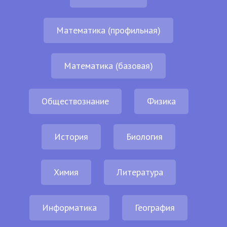
Математика (профильная)
Математика (базовая)
Обществознание
Физика
История
Биология
Химия
Литература
Информатика
География