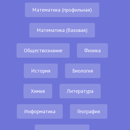
Математика (профильная)
Математика (базовая)
Обществознание
Физика
История
Биология
Химия
Литература
Информатика
География