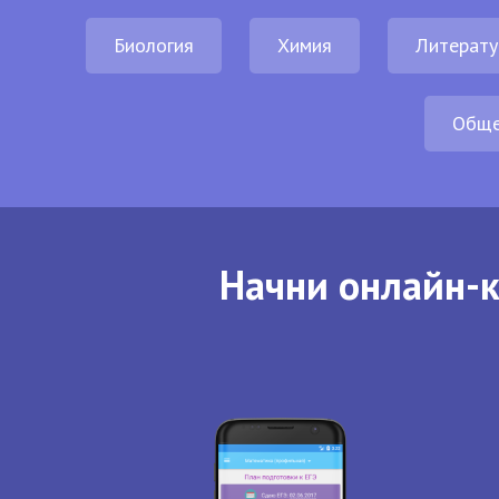
Биология
Химия
Литерату
Обще
Начни онлайн-к