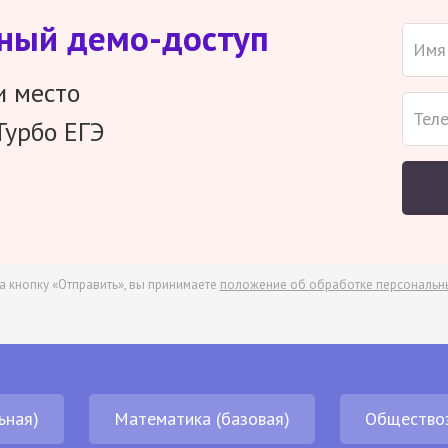
тный демо-доступ
и место
Турбо ЕГЭ
а кнопку «Отправить», вы принимаете
положение об обработке персональн
ьная)
Математика (базовая)
Общество