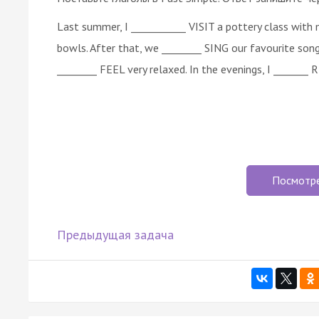
Last summer, I ___________ VISIT a pottery class with
bowls. After that, we ________ SING our favourite son
________ FEEL very relaxed. In the evenings, I _______
Посмотр
Предыдущая задача