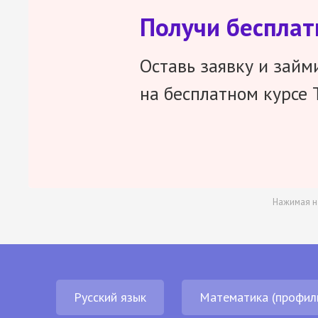
Получи беспла
Оставь заявку и займ
на бесплатном курсе 
Нажимая н
Русский язык
Математика (профил