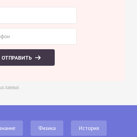
ОТПРАВИТЬ
ых данных
.
знание
Физика
История