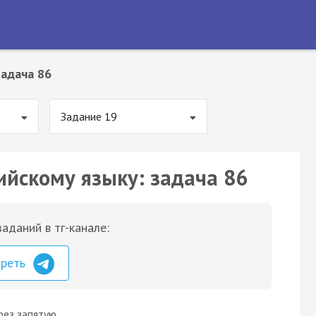
Задача 86
Задание 19
ийскому языку: задача 86
аданий в тг-канале:
треть
рез запятую.