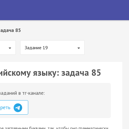
Задача 85
Задание 19
ийскому языку: задача 85
аданий в тг-канале:
треть
ое заглавными буквами, так, чтобы оно грамматически