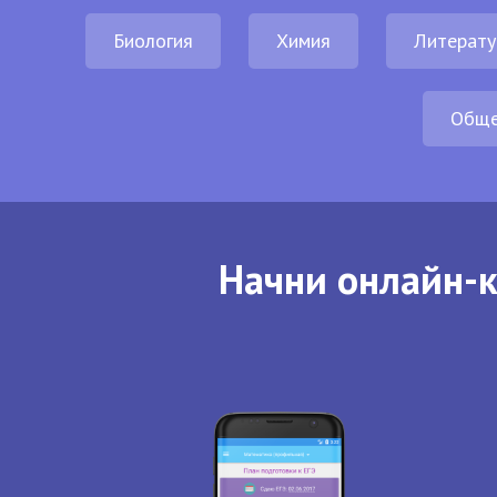
Биология
Химия
Литерату
Обще
Начни онлайн-к