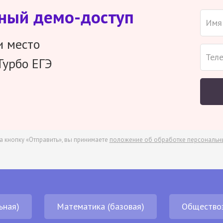
тный демо-доступ
и место
Турбо ЕГЭ
а кнопку «Отправить», вы принимаете
положение об обработке персональн
ьная)
Математика (базовая)
Общество