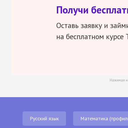
Получи беспла
Оставь заявку и займ
на бесплатном курсе 
Нажимая н
Русский язык
Математика (профил