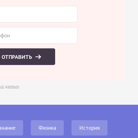
ОТПРАВИТЬ
ых данных
.
знание
Физика
История