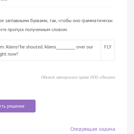
ое заглавными буквами, так, чтобы оно грамматически
те пропуск полученным словом.
. 'Aliens! ̓he shouted. 'Aliens_________ over our
FLY
ight now!'
Объект авторского права ООО «Легион»
еть решение
Следующая задача