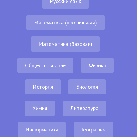
Русский язык
Математика (профильная)
Математика (базовая)
Обществознание
Физика
История
Биология
Химия
Литература
Информатика
География