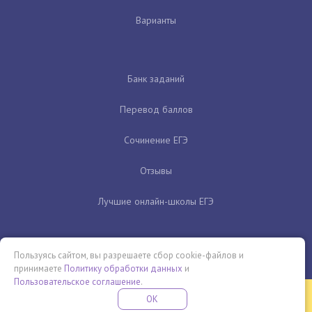
Варианты
Банк заданий
Перевод баллов
Сочинение ЕГЭ
Отзывы
Лучшие онлайн-школы ЕГЭ
Пользуясь сайтом, вы разрешаете сбор cookie-файлов и
принимаете
Политику обработки данных
и
Пользовательское соглашение
.
Бесплатная летняя школа
OK
ПОДРОБНЕЕ
ПРОВЕДИ ЭТО ЛЕТО С ПОЛЬЗОЙ