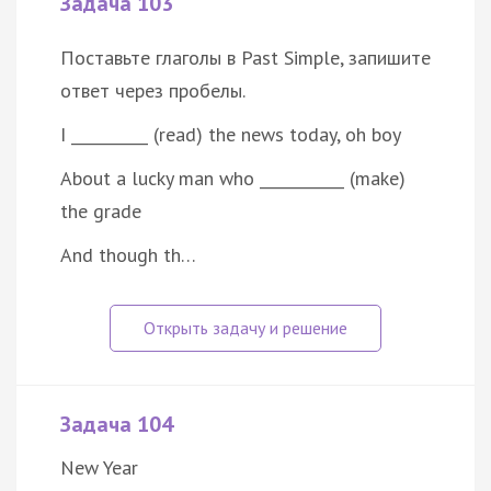
Задача 103
Поставьте глаголы в Past Simple, запишите
ответ через пробелы.
I __________ (read) the news today, oh boy
About a lucky man who ___________ (make)
the grade
And though th…
Задача 104
New Year