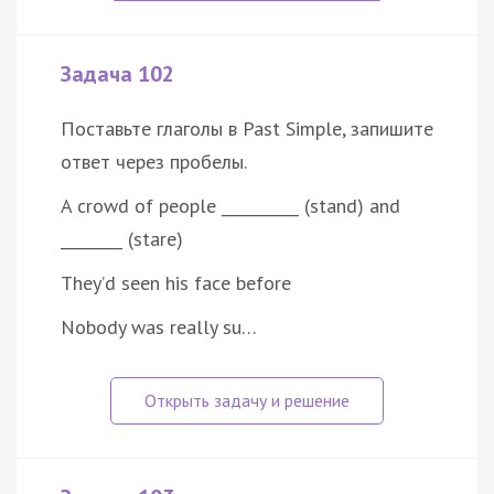
Задача 102
Поставьте глаголы в Past Simple, запишите
ответ через пробелы.
A crowd of people __________ (stand) and
________ (stare)
They’d seen his face before
Nobody was really su…