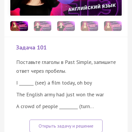
Задача 101
Поставьте глаголы в Past Simple, запишите
ответ через пробелы.
I _______ (see) a film today, oh boy
The English army had just won the war
A crowd of people _________ (turn…