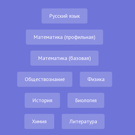
Русский язык
Математика (профильная)
Математика (базовая)
Обществознание
Физика
История
Биология
Химия
Литература