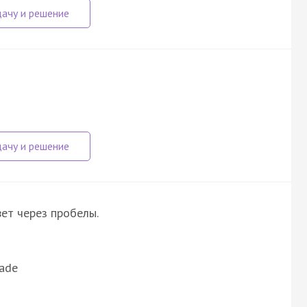
вет через пробелы.
rade