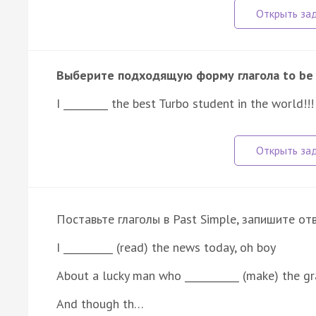
Выберите подходящую форму глагола to be
I _________ the best Turbo student in the world!!!
Поставьте глаголы в Past Simple, запишите от
I __________ (read) the news today, oh boy
About a lucky man who ___________ (make) the g
And though th…