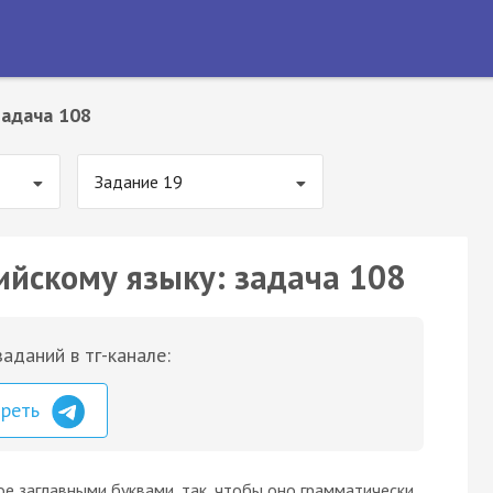
Задача 108
Задание 19
ийскому языку: задача 108
аданий в тг-канале:
треть
ое заглавными буквами, так, чтобы оно грамматически