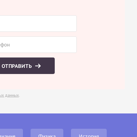
ОТПРАВИТЬ
ых данных
.
знание
Физика
История