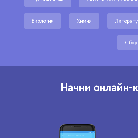
Биология
Химия
Литерату
Обще
Начни онлайн-к