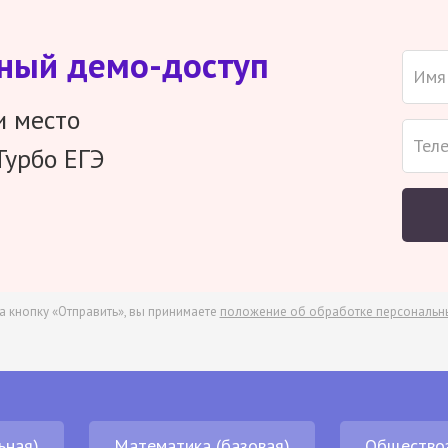
тный демо-доступ
и место
Турбо ЕГЭ
а кнопку «Отправить», вы принимаете
положение об обработке персональн
ьная)
Математика (базовая)
Общество