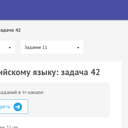
Задача 42
Задание 11
ийскому языку: задача 42
аданий в тг-канале:
треть
ин. 31 сек.