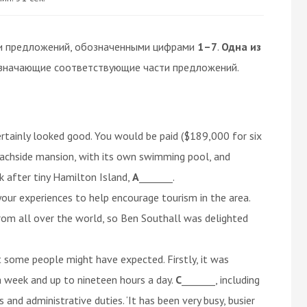
и предложений, обозначенными цифрами
1–7
.
Одна из
значающие соответствующие части предложений.
certainly looked good. You would be paid ($189,000 for six
eachside mansion, with its own swimming pool, and
k after tiny Hamilton Island,
A
_______.
 your experiences to help encourage tourism in the area.
rom all over the world, so Ben Southall was delighted
t some people might have expected. Firstly, it was
a week and up to nineteen hours a day.
C
_______, including
and administrative duties. ‘It has been very busy, busier