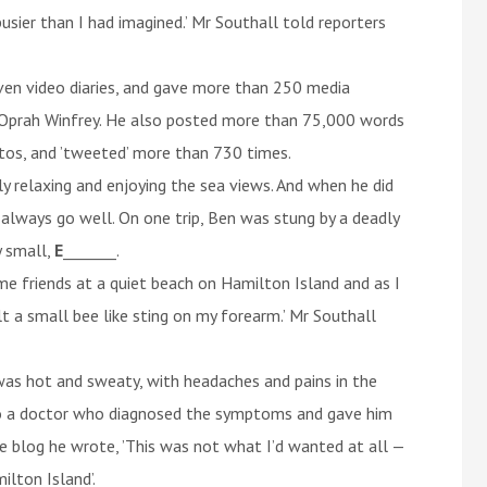
sier than I had imagined.’ Mr Southall told reporters
ven video diaries, and gave more than 250 media
t Oprah Winfrey. He also posted more than 75,000 words
tos, and ’tweeted’ more than 730 times.
ply relaxing and enjoying the sea views. And when he did
t always go well. On one trip, Ben was stung by a deadly
y small,
E
_______.
me friends at a quiet beach on Hamilton Island and as I
t a small bee like sting on my forearm.’ Mr Southall
was hot and sweaty, with headaches and pains in the
 to a doctor who diagnosed the symptoms and gave him
he blog he wrote, ’This was not what I’d wanted at all —
ilton Island’.