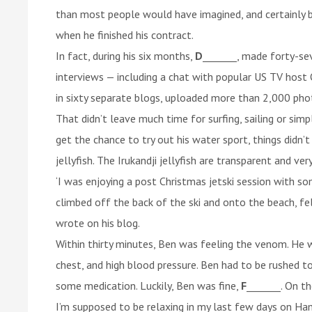
than most people would have imagined, and certainly bu
when he finished his contract.
In fact, during his six months,
D
_______, made forty-se
interviews — including a chat with popular US TV hos
in sixty separate blogs, uploaded more than 2,000 pho
That didn’t leave much time for surfing, sailing or sim
get the chance to try out his water sport, things didn’
jellyfish. The Irukandji jellyfish are transparent and ver
‘I was enjoying a post Christmas jetski session with so
climbed off the back of the ski and onto the beach, fel
wrote on his blog.
Within thirty minutes, Ben was feeling the venom. He 
chest, and high blood pressure. Ben had to be rushed
some medication. Luckily, Ben was fine,
F
_______. On t
I’m supposed to be relaxing in my last few days on Ham