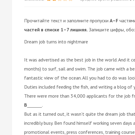
Прочитайте текст и заполните пропуски
A–F
частям
частей в списке 1–7 лишняя.
Запишите цифры, обо
Dream job turns into nightmare
It was advertised as the best job in the world. And it 
months) to surf, sail and swim. The job came with a b
fantastic view of the ocean. All you had to do was loo
Duties included feeding the fish, and writing a blog of
There were more than 34,000 applicants for the job f
B
_______.
But as it turned out, it wasn’t quite the dream job tha
incredibly busy. Ben found himself working seven days 
promotional events, press conferences, training courses 