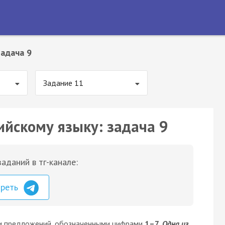
адача 9
Задание 11
ийскому языку: задача 9
аданий в тг-канале:
треть
и предложений, обозначенными цифрами
1–7
.
Одна из