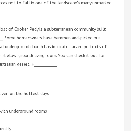
itors not to fall in one of the landscape's many unmarked
 Most of Coober Pedy is a subterranean community built
____. Some homeowners have hammer-and-picked out
al underground church has intricate carved portraits of
 (below-ground) living room. You can check it out for
stralian desert, F___________.
even on the hottest days
 with underground rooms
nently