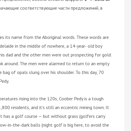
начающие соответствующие части предложений, в
s its name from the Aboriginal words. These words are
Adelaide in the middle of nowhere, a 14-year- old boy
his dad and the other men were out prospecting for gold.
ook around. The men were alarmed to return to an empty
 bag of opals slung over his shoulder. To this day, 70
Pedy.
peratures rising into the 120s, Coober Pedy is a tough
1,800 residents, and it's still an eccentric mining town. It
 It has a golf course — but without grass (golfers carry
ow-in-the-dark balls (night golf is big here, to avoid the