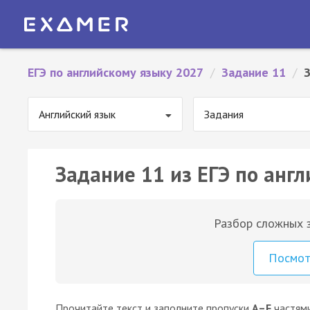
ЕГЭ по английскому языку 2027
/
Задание 11
/
З
Английский язык
Задания
Задание 11 из ЕГЭ по англ
Разбор сложных з
Посмо
Прочитайте текст и заполните пропуски
A–F
частям