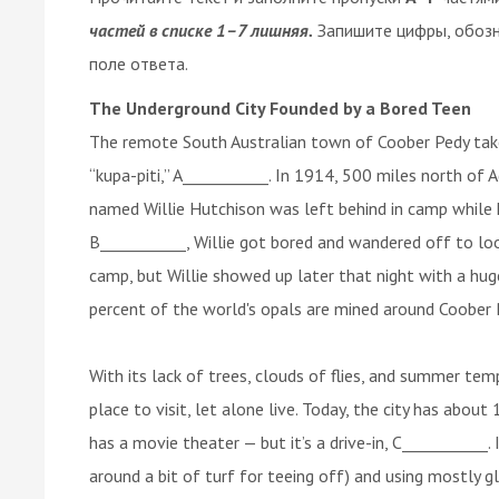
частей в списке 1–7 лишняя.
Запишите цифры, обоз
поле ответа.
The Underground City Founded by a Bored Teen
The remote South Australian town of Coober Pedy take
“kupa-piti,” A___________. In 1914, 500 miles north of 
named Willie Hutchison was left behind in camp while 
B___________, Willie got bored and wandered off to l
camp, but Willie showed up later that night with a huge
percent of the world's opals are mined around Coober 
With its lack of trees, clouds of flies, and summer tem
place to visit, let alone live. Today, the city has about 
has a movie theater — but it’s a drive-in, C___________.
around a bit of turf for teeing off) and using mostly gl