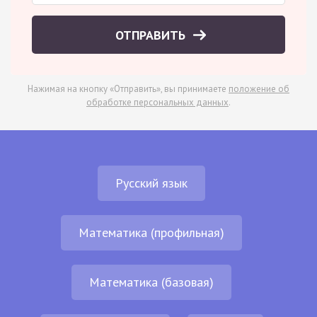
ОТПРАВИТЬ
Нажимая на кнопку «Отправить», вы принимаете
положение об
обработке персональных данных
.
Русский язык
Математика (профильная)
Математика (базовая)