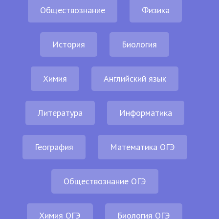
Обществознание
Физика
История
Биология
Химия
Английский язык
Литература
Информатика
География
Математика ОГЭ
Обществознание ОГЭ
Химия ОГЭ
Биология ОГЭ