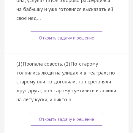
она, уснула? (3)Он здорово рассердился
на бабушку и уже готовился высказать ей
своё нед…
(1)Пропала совесть. (2)По-старому
толпились люди на улицах и в театрах; по-
старому они то догоняли, то перегоняли
друг друга; по-старому суетились и ловили
на лету куски, и никто н…