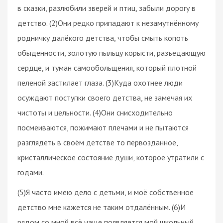
в сказки, разлюбили зверей и птиц, забыли дорогу в
детство. (2)Они редко припадают к незамутнённому
родничку далёкого детства, чтобы смыть копоть
обыденности, золотую пыльцу корысти, разъедающую
сердце, и туман самообольщения, который плотной
пеленой застилает глаза. (3)Куда охотнее люди
осуждают поступки своего детства, не замечая их
чистоты и цельности. (4)Они снисходительно
посмеиваются, пожимают плечами и не пытаются
разглядеть в своём детстве то первозданное,
кристаллическое состояние души, которое утратили с
годами.
(5)Я часто имею дело с детьми, и моё собственное
детство мне кажется не таким отдалённым. (6)И
рядом со мной всё чаще появляется мой школьный