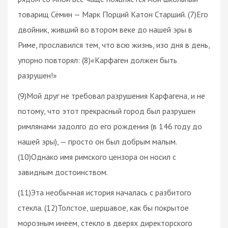
товарищ Сёмин — Марк Порций Катон Старший. (7)Его
двойник, живший во втором веке до нашей эры в
Риме, прославился тем, что всю жизнь, изо дня в день,
упорно повторял: (8)«Карфаген должен быть
разрушен!»
(9)Мой друг не требовал разрушения Карфагена, и не
потому, что этот прекрасный город был разрушен
римлянами задолго до его рождения (в 146 году до
нашей эры), — просто он был добрым малым.
(10)Однако имя римского цензора он носил с
завидным достоинством.
(11)Эта необычная история началась с разбитого
стекла. (12)Толстое, шершавое, как бы покрытое
морозным инеем, стекло в дверях директорского