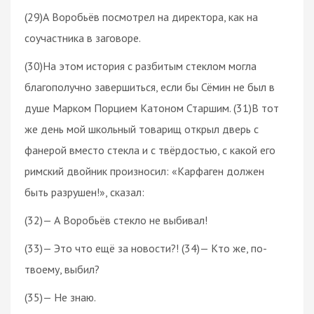
(29)А Воробьёв посмотрел на директора, как на
соучастника в заговоре.
(30)На этом история с разбитым стеклом могла
благополучно завершиться, если бы Сёмин не был в
душе Марком Порцием Катоном Старшим. (31)В тот
же день мой школьный товарищ открыл дверь с
фанерой вместо стекла и с твёрдостью, с какой его
римский двойник произносил: «Карфаген должен
быть разрушен!», сказал:
(32)— А Воробьёв стекло не выбивал!
(33)— Это что ещё за новости?! (34)— Кто же, по-
твоему, выбил?
(35)— Не знаю.