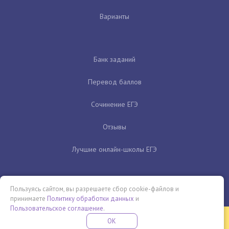
Варианты
Банк заданий
Перевод баллов
Сочинение ЕГЭ
Отзывы
Лучшие онлайн-школы ЕГЭ
Пользуясь сайтом, вы разрешаете сбор cookie-файлов и
принимаете
Политику обработки данных
и
Пользовательское соглашение
.
Бесплатная летняя школа
OK
ПОДРОБНЕЕ
ПРОВЕДИ ЭТО ЛЕТО С ПОЛЬЗОЙ