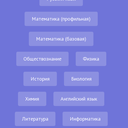
Математика (профильная)
Математика (базовая)
Обществознание
Физика
История
Биология
Химия
Английский язык
Литература
Информатика