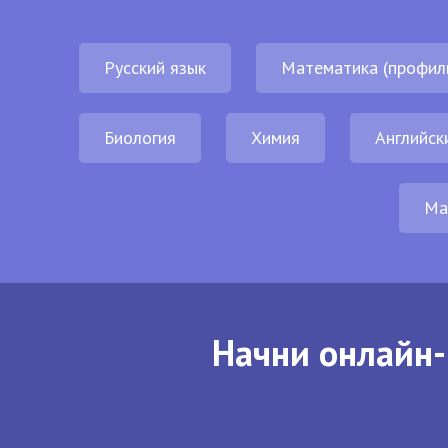
Русский язык
Математика (профил
Биология
Химия
Английск
Ма
Начни онлайн-