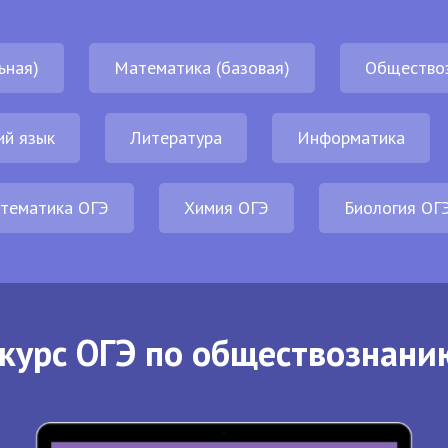
ьная)
Математика (базовая)
Общество
ий язык
Литература
Информатика
тематика ОГЭ
Химия ОГЭ
Биология ОГ
курс ОГЭ по обществознани