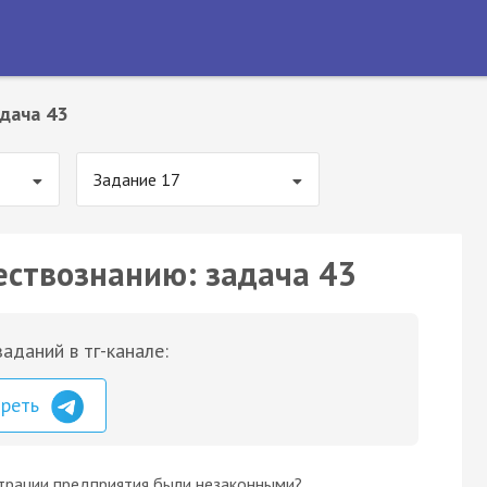
дача 43
Задание 17
ествознанию: задача 43
аданий в тг-канале:
треть
страции предприятия были незаконными?