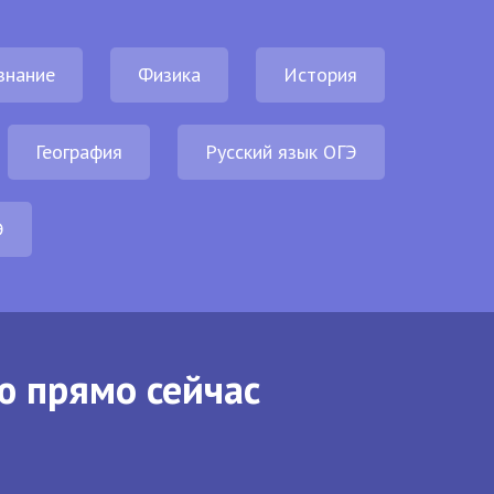
знание
Физика
История
География
Русский язык ОГЭ
Э
ю прямо сейчас