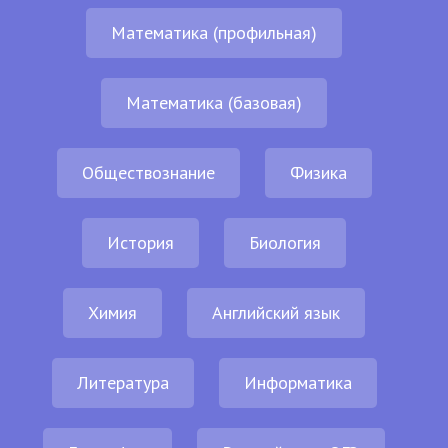
Математика (профильная)
Математика (базовая)
Обществознание
Физика
История
Биология
Химия
Английский язык
Литература
Информатика