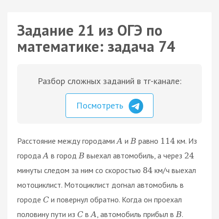
Задание 21 из ОГЭ по
математике: задача 74
Разбор сложных заданий в тг-канале:
Посмотреть
Расстояние между городами
и
равно
км. Из
A
B
114
города
в город
выехал автомобиль, а через
A
B
24
минуты следом за ним со скоростью
км/ч выехал
84
мотоциклист. Мотоциклист догнал автомобиль в
городе
и повернул обратно. Когда он проехал
C
половину пути из
в
, автомобиль прибыл в
.
C
A
B