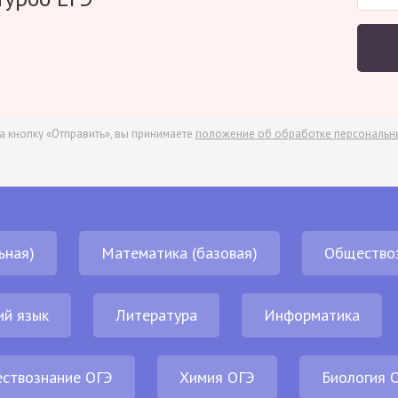
а кнопку «Отправить», вы принимаете
положение об обработке персональн
ьная)
Математика (базовая)
Общество
ий язык
Литература
Информатика
ствознание ОГЭ
Химия ОГЭ
Биология 