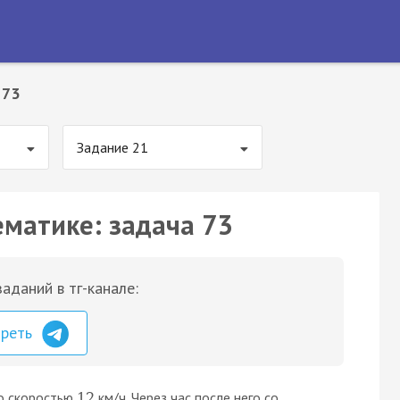
 73
Задание 21
ематике: задача 73
аданий в тг-канале:
треть
со скоростью
км/ч. Через час после него со
12