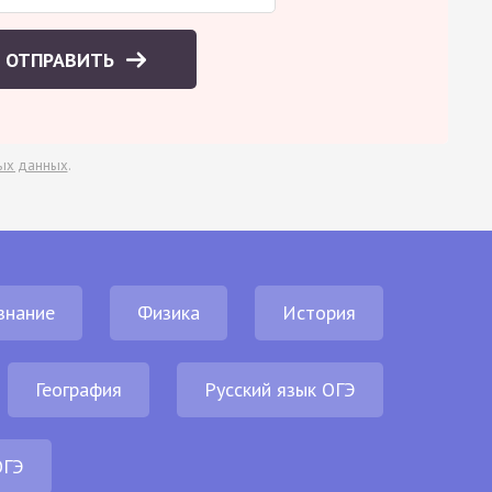
ОТПРАВИТЬ
ых данных
.
знание
Физика
История
География
Русский язык ОГЭ
ОГЭ