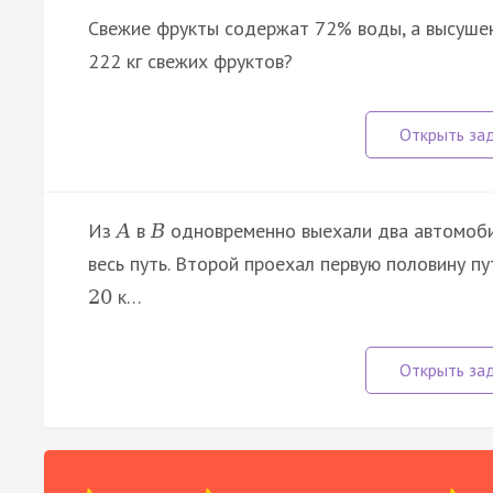
Свежие фрукты содержат 72% воды, а высушен
222 кг свежих фруктов?
Из
в
одновременно выехали два автомоби
A
B
весь путь. Второй проехал первую половину пу
к…
20