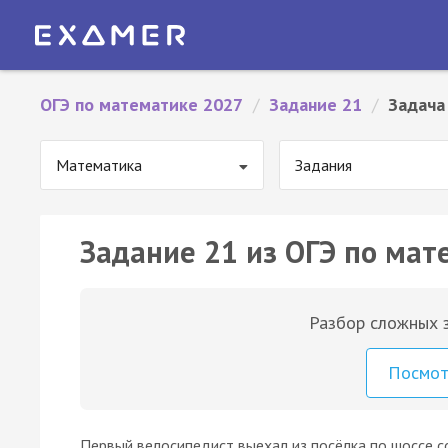
ОГЭ по математике 2027
/
Задание 21
/
Задача
Математика
Задания
Задание 21 из ОГЭ по мат
Разбор сложных з
Посмо
Первый велосипедист выехал из посёлка по шоссе 