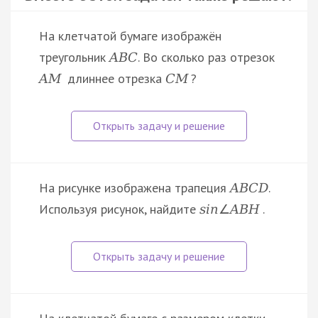
На клетчатой бумаге изображён
треугольник
. Во сколько раз отрезок
A
B
C
длиннее отрезка
?
A
M
C
M
На рисунке изображена трапеция
.
A
B
C
D
Используя рисунок, найдите
.
s
i
n
∠
A
B
H