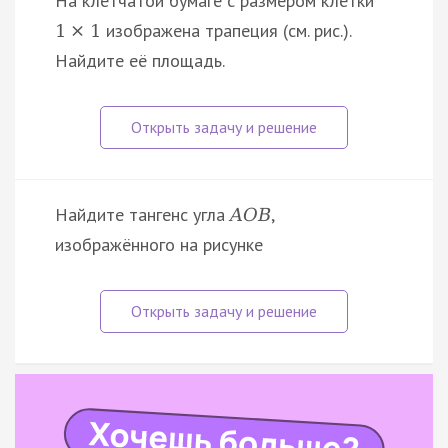
На клетчатой бумаге с размером клетки
изображена трапеция (см. рис.).
1
×
1
Найдите её площадь.
Найдите тангенс угла
,
A
O
B
изображённого на рисунке