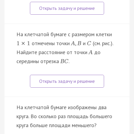
На клетчатой бумаге с размером клетки
отмечены точки
,
и
(см. рис.).
1
×
1
A
B
C
Найдите расстояние от точки
до
A
середины отрезка
.
B
C
На клетчатой бумаге изображены два
круга. Во сколько раз площадь большего
круга больше площади меньшего?