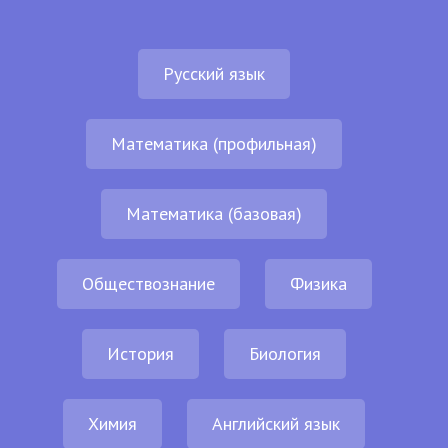
Русский язык
Математика (профильная)
Математика (базовая)
Обществознание
Физика
История
Биология
Химия
Английский язык