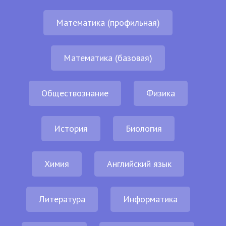
Математика (профильная)
Математика (базовая)
Обществознание
Физика
История
Биология
Химия
Английский язык
Литература
Информатика