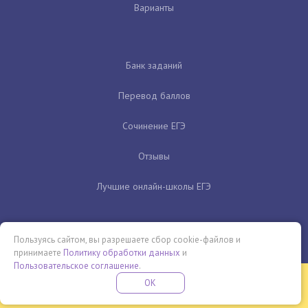
Варианты
Банк заданий
Перевод баллов
Сочинение ЕГЭ
Отзывы
Лучшие онлайн-школы ЕГЭ
Пользуясь сайтом, вы разрешаете сбор cookie-файлов и
принимаете
Политику обработки данных
и
Пользовательское соглашение
.
Бесплатная летняя школа
OK
ПОДРОБНЕЕ
ПРОВЕДИ ЭТО ЛЕТО С ПОЛЬЗОЙ