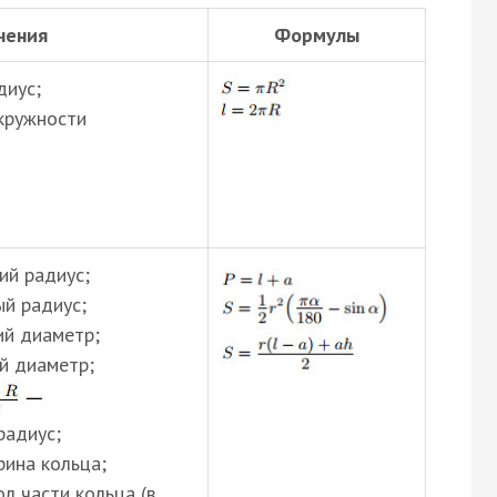
чения
Формулы
диус;
кружности
ий радиус;
й радиус;
ий диаметр;
й диаметр;
радиус;
рина кольца;
л части кольца (в