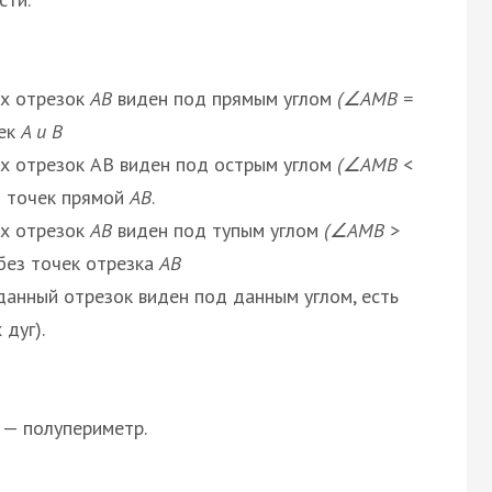
ых отрезок
AB
виден под прямым углом
(∠AMB =
ек
A и B
ых отрезок AB виден под острым углом
(∠AMB <
 точек прямой
AB
.
ых отрезок
AB
виден под тупым углом
(∠AMB >
без точек отрезка
AB
данный отрезок виден под данным углом, есть
 дуг).
— полупериметр.