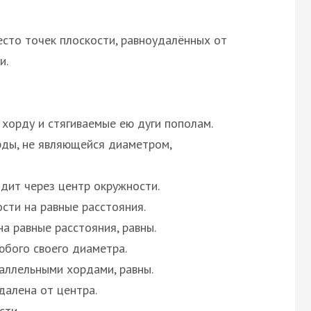
то точек плоскости, равноудалённых от
и.
хорду и стягиваемые ею дуги пополам.
ды, не являющейся диаметром,
дит через центр окружности.
ти на равные расстояния.
а равные расстояния, равны.
бого своего диаметра.
аллельными хордами, равны.
далена от центра.
сти.