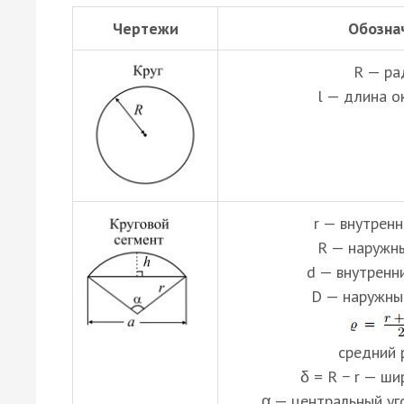
Чертежи
Обозна
R — ра
l — длина о
r — внутренн
R — наружны
d — внутренн
D — наружны
средний 
δ = R − r — ши
α — центральный уго