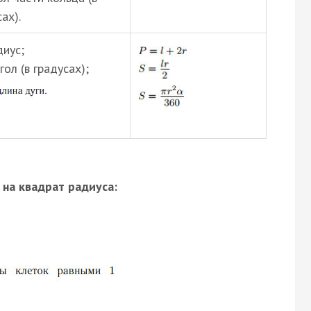
ах).
диус;
ол (в градусах);
на квадрат радиуса: