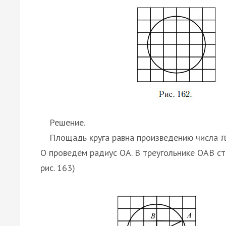
Решение.
Площадь круга равна произведению числа π н
O проведём радиус OA. В треугольнике OAB сто
рис. 163)