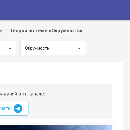
е
/
Теория по теме «Окружность»
Окружность
аданий в тг-канале:
треть