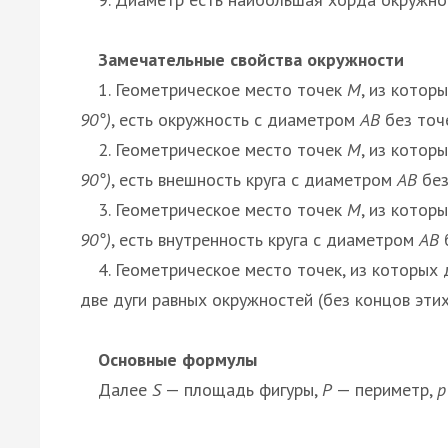
Замечательные свойства окружности
1. Геометрическое место точек
M
, из котор
90°)
, есть окружность с диаметром
AB
без точ
2. Геометрическое место точек
M
, из котор
90°)
, есть внешность круга с диаметром
AB
без
3. Геометрическое место точек
M
, из котор
90°)
, есть внутренность круга с диаметром
AB
4. Геометрическое место точек, из которых 
две дуги равных окружностей (без концов этих
Основные формулы
Далее
S
— площадь фигуры,
P
— периметр,
p