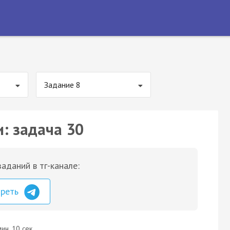
Задание 8
и: задача 30
аданий в тг-канале:
треть
ин. 10 сек.