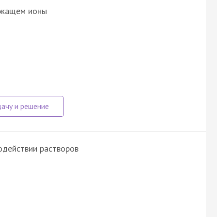
ержащем ионы
одействии растворов