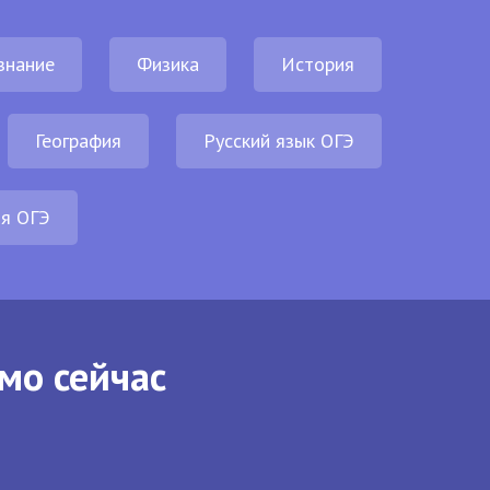
знание
Физика
История
География
Русский язык ОГЭ
ия ОГЭ
мо сейчас