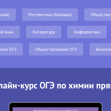
ьная)
Математика (базовая)
Общество
ий язык
Литература
Информатика
тика ОГЭ
Обществознание ОГЭ
Биолог
лайн-курс ОГЭ по химии пря