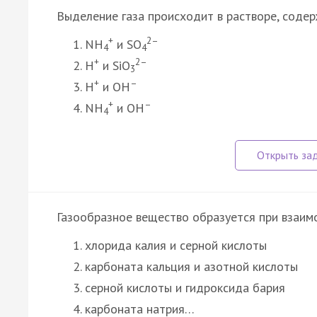
Выделение газа происходит в растворе, сод
+
2–
NH
и SO
4
4
+
2–
H
и SiO
3
+
–
H
и OH
+
–
NH
и OH
4
Газообразное вещество образуется при взаим
хлорида калия и серной кислоты
карбоната кальция и азотной кислоты
серной кислоты и гидроксида бария
карбоната натрия…