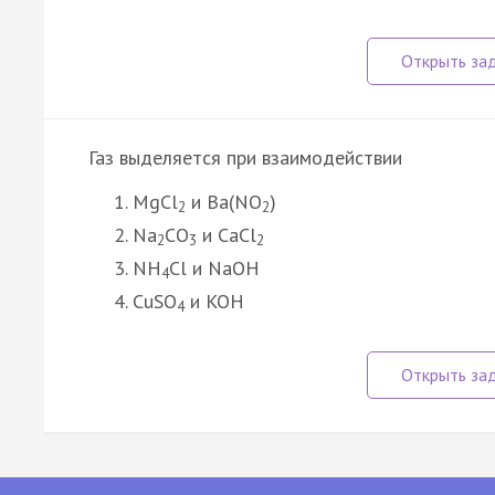
Газ выделяется при взаимодействии
MgCl
и Ba(NO
)
2
2
Na
CO
и CaCl
2
3
2
NH
Cl и NaOH
4
CuSO
и KOH
4