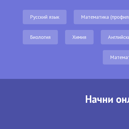
Русский язык
Математика (профил
Биология
Химия
Английск
Матема
Начни он