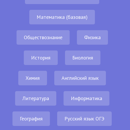
Математика (базовая)
Обществознание
Физика
История
Биология
Химия
Английский язык
Литература
Информатика
География
Русский язык ОГЭ