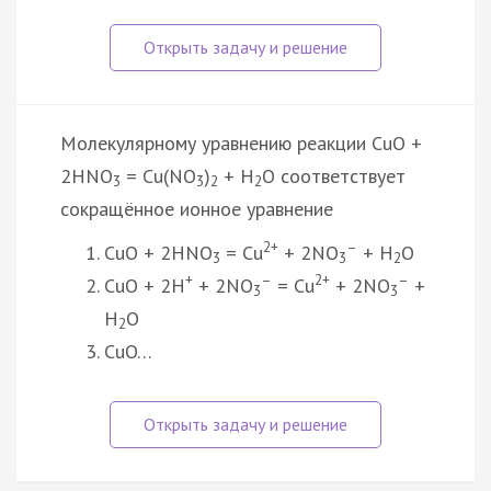
Молекулярному уравнению реакции CuO +
2HNO
= Cu(NO
)
+ H
O соответствует
3
3
2
2
сокращённое ионное уравнение
2+
–
CuO + 2HNO
= Cu
+ 2NO
+ H
O
3
3
2
+
–
2+
–
CuO + 2H
+ 2NO
= Cu
+ 2NO
+
3
3
H
O
2
CuO…