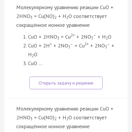
Молекулярному уравнению реакции CuO +
2HNO
= Cu(NO)
+ H
O соответствует
3
2
2
сокращённое ионное уравнение
2+
–
CuO + 2HNO
= Cu
+ 2NO
+ H
O
3
3
2
+
–
2+
–
CuO + 2H
+ 2NO
= Cu
+ 2NO
+
3
3
H
O
2
CuO …
Молекулярному уравнению реакции CuO +
2HNO
= Cu(NO)
+ H
O соответствует
3
2
2
сокращённое ионное уравнение