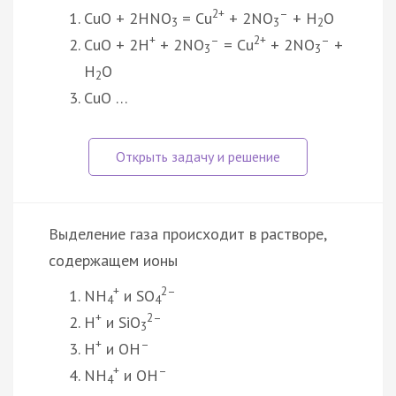
2+
–
CuO + 2HNO
= Cu
+ 2NO
+ H
O
3
3
2
+
–
2+
–
CuO + 2H
+ 2NO
= Cu
+ 2NO
+
3
3
H
O
2
CuO …
Выделение газа происходит в растворе,
содержащем ионы
+
2–
NH
и SO
4
4
+
2–
H
и SiO
3
+
–
H
и OH
+
–
NH
и OH
4