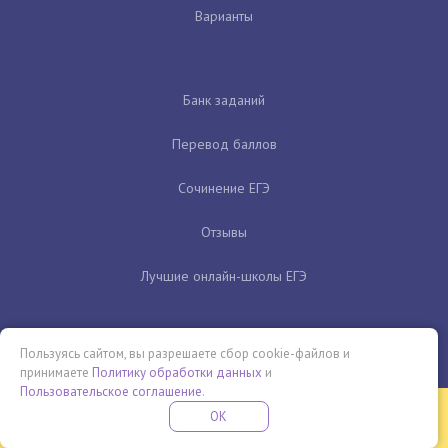
Варианты
Банк заданий
Перевод баллов
Сочинение ЕГЭ
Отзывы
Лучшие онлайн-школы ЕГЭ
Пользуясь сайтом, вы разрешаете сбор cookie-файлов и
принимаете
Политику обработки данных
и
Пользовательское соглашение
.
Бесплатная летняя школа
OK
ПОДРОБНЕЕ
ПРОВЕДИ ЭТО ЛЕТО С ПОЛЬЗОЙ