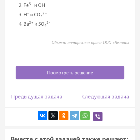
3+
–
Fe
и OH
+
2–
H
и CO
3
2+
2-
Ba
и SO
4
Объект авторского права ООО «Легион»
Посмотреть решение
Предыдущая задача
Следующая задача
Вместе с этой задачей также решают: