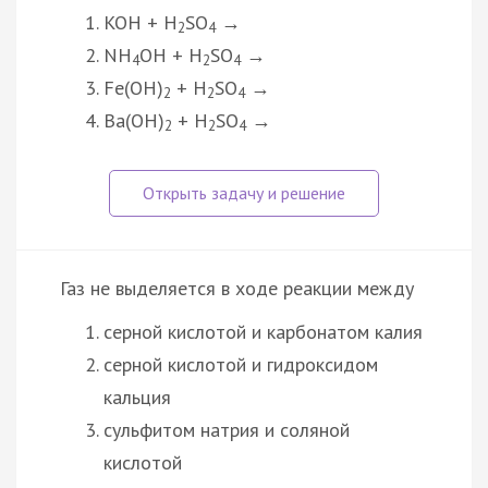
KOH + H
SO
→
2
4
NH
OH + H
SO
→
4
2
4
Fe(OH)
+ H
SO
→
2
2
4
Ba(OH)
+ H
SO
→
2
2
4
Газ не выделяется в ходе реакции между
серной кислотой и карбонатом калия
серной кислотой и гидроксидом
кальция
сульфитом натрия и соляной
кислотой