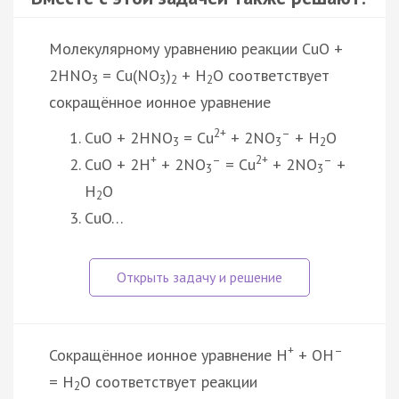
Молекулярному уравнению реакции CuO +
2HNO
= Cu(NO
)
+ H
O соответствует
3
3
2
2
сокращённое ионное уравнение
2+
–
CuO + 2HNO
= Cu
+ 2NO
+ H
O
3
3
2
+
–
2+
–
CuO + 2H
+ 2NO
= Cu
+ 2NO
+
3
3
H
O
2
CuO…
+
–
Сокращённое ионное уравнение H
+ OH
= H
O соответствует реакции
2