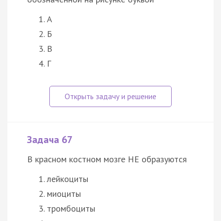
А
Б
В
Г
Задача 67
В красном костном мозге НЕ образуются
лейкоциты
миоциты
тромбоциты