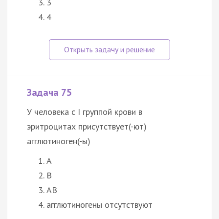
3
4
Задача 75
У человека с I группой крови в
эритроцитах присутствует(-ют)
агглютиноген(-ы)
А
В
АВ
агглютиногены отсутствуют