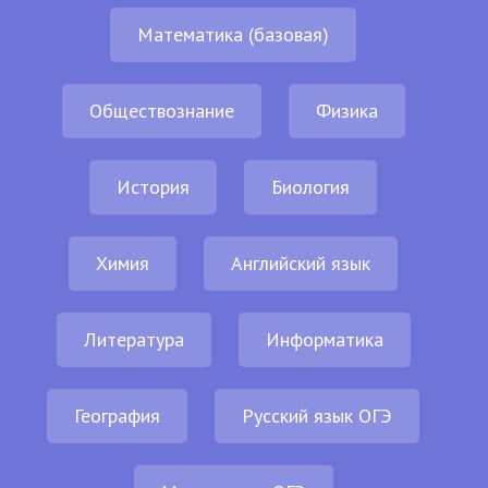
Математика (базовая)
Обществознание
Физика
История
Биология
Химия
Английский язык
Литература
Информатика
География
Русский язык ОГЭ