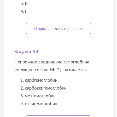
В
Г
Задача 53
Непрочное соединение гемоглобина,
имеющее состав Hb·O
, называется
2
карбгемоглобин
карбоксигемоглобин
метгемоглобин
оксигемоглобин