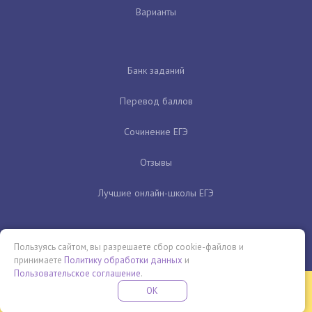
Варианты
Банк заданий
Перевод баллов
Сочинение ЕГЭ
Отзывы
Лучшие онлайн-школы ЕГЭ
Пользуясь сайтом, вы разрешаете сбор cookie-файлов и
принимаете
Политику обработки данных
и
Пользовательское соглашение
.
Бесплатная летняя школа
OK
ПОДРОБНЕЕ
ПРОВЕДИ ЭТО ЛЕТО С ПОЛЬЗОЙ