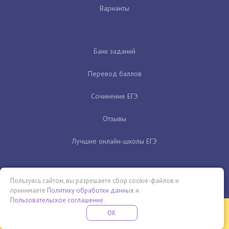
Варианты
Банк заданий
Перевод баллов
Сочинение ЕГЭ
Отзывы
Лучшие онлайн-школы ЕГЭ
Пользуясь сайтом, вы разрешаете сбор cookie-файлов и
принимаете
Политику обработки данных
и
Пользовательское соглашение
.
Бесплатная летняя школа
OK
ПОДРОБНЕЕ
ПРОВЕДИ ЭТО ЛЕТО С ПОЛЬЗОЙ