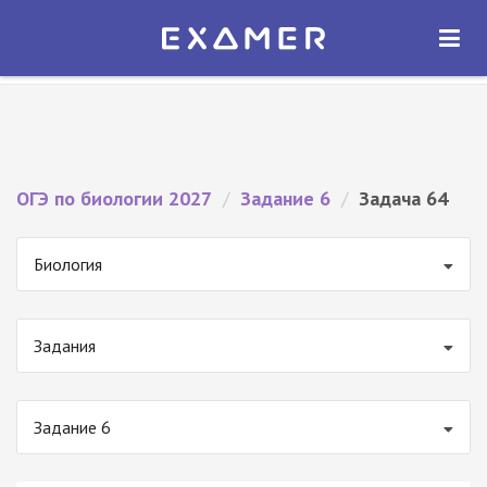
Экзамер — ЕГЭ 2027
×
ОТКРЫТЬ
Экзамер
Бесплатно - В Google Play
ОГЭ по биологии 2027
/
Задание 6
/
Задача 64
Биология
Задания
Задание 6