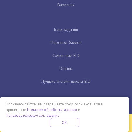
Варианты
Банк заданий
Перевод баллов
Сочинение ЕГЭ
Отзывы
Лучшие онлайн-школы ЕГЭ
Пользуясь сайтом, вы разрешаете сбор cookie-файлов и
принимаете
Политику обработки данных
и
Пользовательское соглашение
.
Бесплатная летняя школа
OK
ПОДРОБНЕЕ
ПРОВЕДИ ЭТО ЛЕТО С ПОЛЬЗОЙ