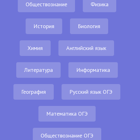
Обществознание
Физика
История
Биология
Химия
Английский язык
Литература
Информатика
География
Русский язык ОГЭ
Математика ОГЭ
Обществознание ОГЭ