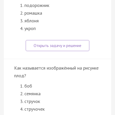
подорожник
ромашка
яблоня
укроп
Как называется изображённый на рисунке
плод?
боб
семянка
стручок
стручочек