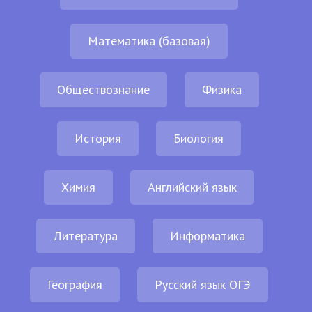
Математика (базовая)
Обществознание
Физика
История
Биология
Химия
Английский язык
Литература
Информатика
География
Русский язык ОГЭ