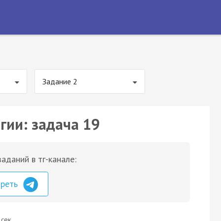
Задание 2
гии: задача 19
аданий в тг-канале:
треть
 сек.