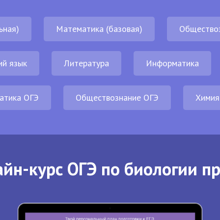
ьная)
Математика (базовая)
Общество
ий язык
Литература
Информатика
атика ОГЭ
Обществознание ОГЭ
Химия
йн-курс ОГЭ по биологии п