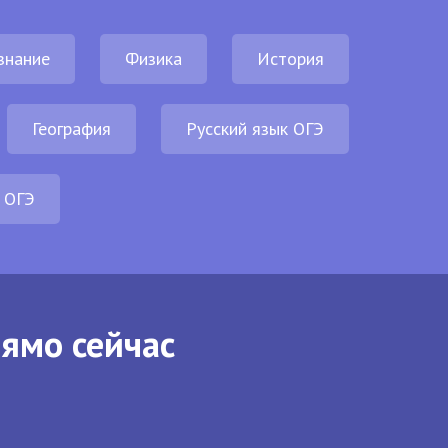
знание
Физика
История
География
Русский язык ОГЭ
 ОГЭ
рямо сейчас