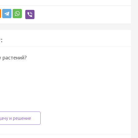
:
у растений?