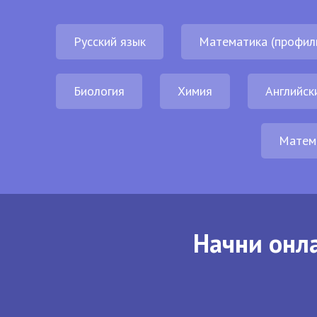
Русский язык
Математика (профил
Биология
Химия
Английск
Матем
Начни онла