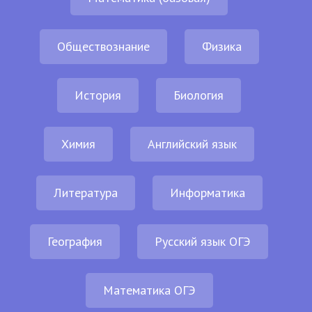
Обществознание
Физика
История
Биология
Химия
Английский язык
Литература
Информатика
География
Русский язык ОГЭ
Математика ОГЭ