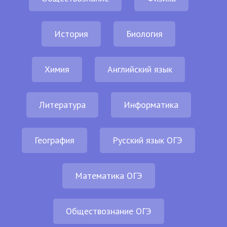
История
Биология
Химия
Английский язык
Литература
Информатика
География
Русский язык ОГЭ
Математика ОГЭ
Обществознание ОГЭ