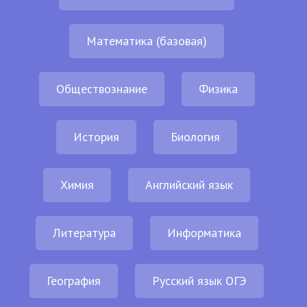
Математика (базовая)
Обществознание
Физика
История
Биология
Химия
Английский язык
Литература
Информатика
География
Русский язык ОГЭ