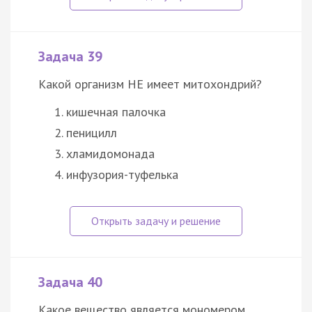
Задача 39
Какой организм НЕ имеет митохондрий?
кишечная палочка
пеницилл
хламидомонада
инфузория-туфелька
Задача 40
Какое вещество является мономером